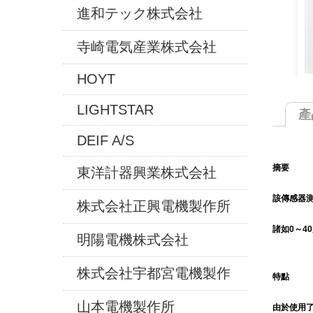
進和テック株式会社
寺崎電気産業株式会社
HOYT
LIGHTSTAR
產
DEIF A/S
摘要
東洋計器興業株式会社
該傳感器測
株式会社正興電機製作所
諸如0～4
明陽電機株式会社
株式会社宇都宮電機製作
特點
山本電機製作所
由於使用