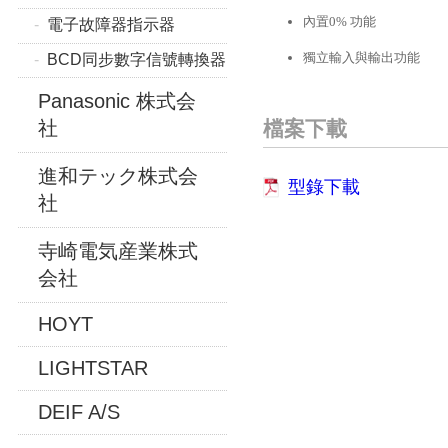
內置0% 功能
電子故障器指示器
獨立輸入與輸出功能
BCD同步數字信號轉換器
Panasonic 株式会
檔案下載
社
進和テック株式会
型錄下載
社
寺崎電気産業株式
会社
HOYT
LIGHTSTAR
DEIF A/S