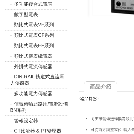
多功能複合式電表
數字型電表
類比式電表VF系列
類比式電表CF系列
類比式電表EF系列
類比式儀表繼電器
外掛式電流傳感器
DIN-RAIL 軌道式直流電
力傳感器
產品介紹
多功能電力傳感器
<產品特色>
信號傳輸迴路用/電源設備
BN系列
同步訊號傳送轉換為類比訊
警報設定器
可從前方調整零位, 輸入
CT比流器 & PT變壓器