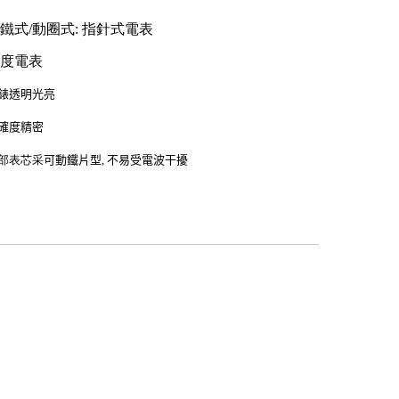
鐵式/動圈式: 指針式電表
0度電表
錶透明光亮
確度精密
部表芯采
可動鐵片型, 不易受電波干擾