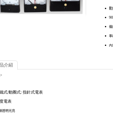
動
9
儀
準
內
品介紹
>
鐵式/動圈式: 指針式電表
0度電表
錶透明光亮