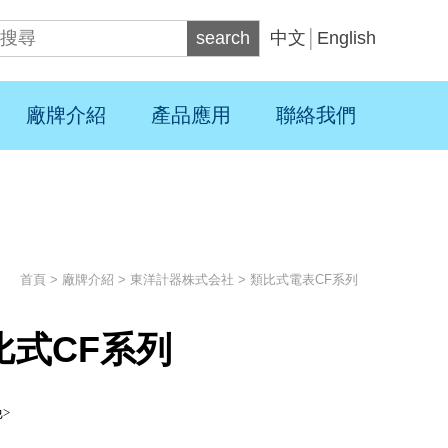
search
中文
│
English
廠牌介紹
產品應用
聯絡我們
首頁
>
廠牌介紹
>
東洋計器株式会社
>
類比式電表CF系列
比式CF系列
>