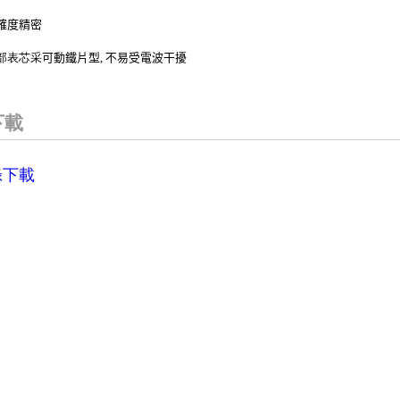
確度精密
部表芯采
可動鐵片型, 不易受電波干擾
下載
錄下載