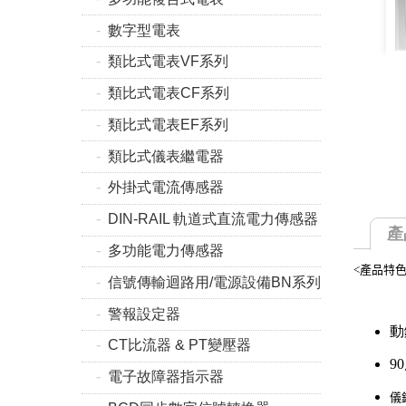
數字型電表
類比式電表VF系列
類比式電表CF系列
類比式電表EF系列
類比式儀表繼電器
外掛式電流傳感器
DIN-RAIL 軌道式直流電力傳感器
產
多功能電力傳感器
<產品特色
信號傳輸迴路用/電源設備BN系列
警報設定器
動
CT比流器 & PT變壓器
9
電子故障器指示器
儀