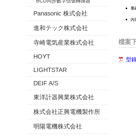
BCD同步數字信號轉換器
準
Panasonic 株式会社
內
進和テック株式会社
檔案
寺崎電気産業株式会社
HOYT
型
LIGHTSTAR
DEIF A/S
東洋計器興業株式会社
株式会社正興電機製作所
明陽電機株式会社