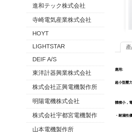
進和テック株式会社
寺崎電気産業株式会社
HOYT
LIGHTSTAR
產
DEIF A/S
應用:
東洋計器興業株式会社
超小型壓力
株式会社正興電機製作所
明陽電機株式会社
體積小，
株式会社宇都宮電機製作
・耐濕性
山本電機製作所