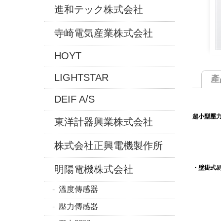
進和テック株式会社
寺崎電気産業株式会社
HOYT
LIGHTSTAR
產
DEIF A/S
超小型壓力
東洋計器興業株式会社
株式会社正興電機製作所
明陽電機株式会社
・壁掛式
溫度傳感器
壓力傳感器