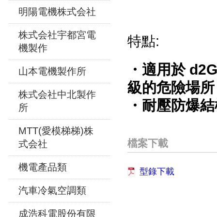
明陽電機株式会社
株式会社宇都宮電
特點:
機製作
・適用於 d2G
山本電機製作所
級的危險場所
株式会社中北製作
・耐壓防爆結
所
MTT(愛模梯梯)株
檔案下載
式会社
機電產品類
型錄下載
汽車冷氣空調類
成浩科電股份有限