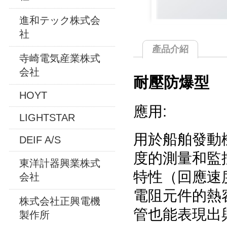
進和テック株式会
社
產品介紹
寺崎電気産業株式
会社
耐壓防爆型
HOYT
應用:
LIGHTSTAR
用於船舶發動
DEIF A/S
度的測量和監
東洋計器興業株式
特性（回應速
会社
電阻元件的熱
株式会社正興電機
管也能表現出
製作所