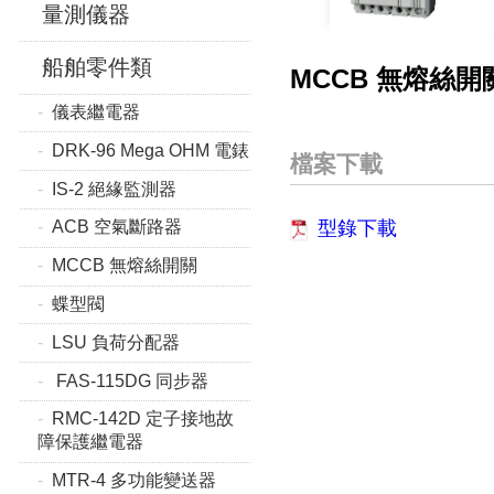
量測儀器
船舶零件類
MCCB 無熔絲開
儀表繼電器
DRK-96 Mega OHM 電錶
檔案下載
IS-2 絕緣監測器
型錄下載
ACB 空氣斷路器
MCCB 無熔絲開關
蝶型閥
LSU 負荷分配器
FAS-115DG 同步器
RMC-142D 定子接地故
障保護繼電器
MTR-4 多功能變送器