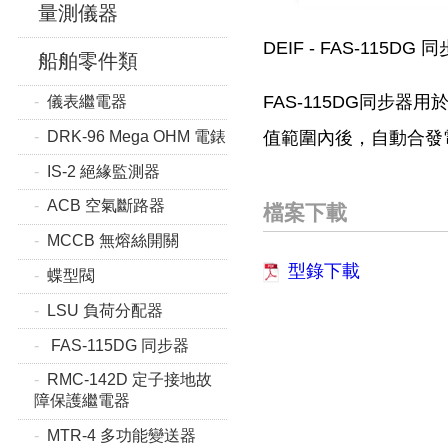
量測儀器
DEIF - FAS-115DG 
船舶零件類
FAS-115DG同步
儀表繼電器
DRK-96 Mega OHM 電錶
值範圍內後，自動合發電
IS-2 絕緣監測器
ACB 空氣斷路器
檔案下載
MCCB 無熔絲開關
型錄下載
蝶型閥
LSU 負荷分配器
FAS-115DG 同步器
RMC-142D 定子接地故
障保護繼電器
MTR-4 多功能變送器