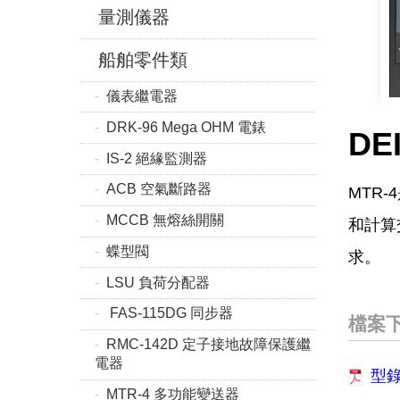
量測儀器
船舶零件類
儀表繼電器
DRK-96 Mega OHM 電錶
DE
IS-2 絕緣監測器
ACB 空氣斷路器
MTR
MCCB 無熔絲開關
和計算
蝶型閥
求。
LSU 負荷分配器
FAS-115DG 同步器
檔案
RMC-142D 定子接地故障保護繼
電器
型
MTR-4 多功能變送器