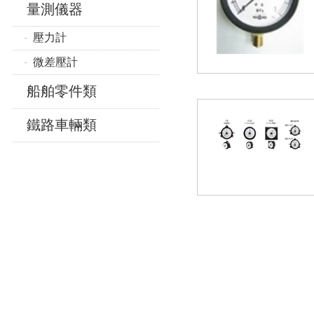
量測儀器
壓力計
微差壓計
船舶零件類
鐵路車輛類